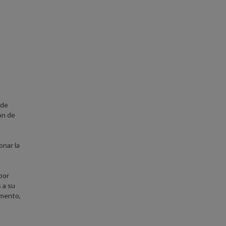
 de
ión de
onar la
por
 a su
omento,