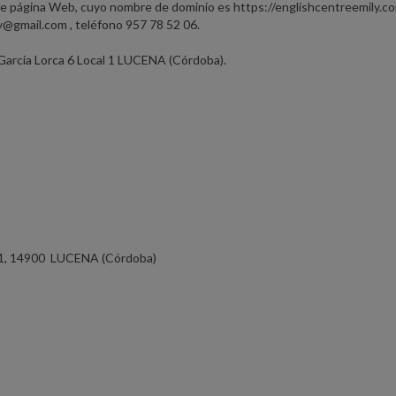
nte página Web, cuyo nombre de dominio es https://englishcentreemily.co
y@gmail.com , teléfono 957 78 52 06.
co García Lorca 6 Local 1 LUCENA
(Córdoba).
l 1, 14900 LUCENA (
Córdoba)