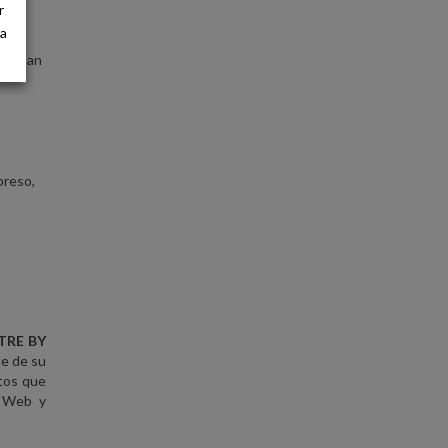
r
ra
 que
 puedan
preso,
TRE BY
te de su
ntos que
a Web y