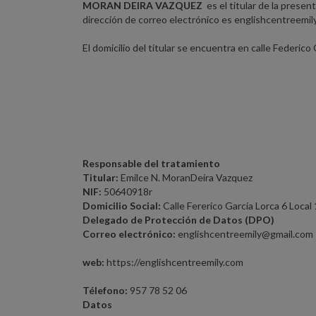
MORAN DEIRA VAZQUEZ
es el titular de la prese
dirección de correo electrónico es englishcentreemil
El domicilio del titular se encuentra en calle Federi
Responsable del tratamiento
Titular:
Emilce N. MoranDeira Vazquez
NIF:
50640918r
Domicilio Social:
Calle Fererico García Lorca 6 Loca
Delegado de Protección de Datos (DPO)
Correo electrónico:
englishcentreemily@gmail.com
web:
https://englishcentreemily.com
Télefono:
957 78 52 06
Datos