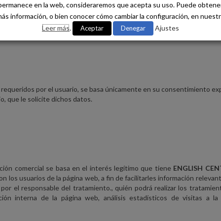
permanece en la web, consideraremos que acepta su uso. Puede obtene
bolsas de trabajo o en procesos de selección de personal.
ás información, o bien conocer cómo cambiar la configuración, en nuest
tratamiento para crear un perfil que nos permita ofrecerle la información
Leer más
.
Ajustes
Aceptar
Denegar
ma que, en base a ese perfil no se tomaran decisiones automatizadas que
os requeridos por el usuario, se basa únicamente en su consentimiento ex
, que le solicite dichos datos.
ación comercial se basa en el interés legítimo que tiene
ENGLISH CEN
 los usuarios de la página web, a fin de facilitarles información relevan
por el responsable del tratamiento., quién podrá realizar los tratamie
ción interna de la página web, análisis estadísticos de visitas a l