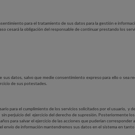
nsentimiento para el tratamiento de sus datos para la gestión e informac
aso cesará la obligación del responsable de continuar prestando los servi
n de sus datos, salvo que medie consentimiento expreso para ello o sea r
ercicio de sus potestades.
io para el cumplimiento de los servicios solicitados por el usuario, y d
, sin perjuicio del ejercicio del derecho de supresión. Posteriormente lo
 años para salvar el ejercicio de las acciones que puderian corresponder a
a el envío de información mantendremos sus datos en el sistema en tanto