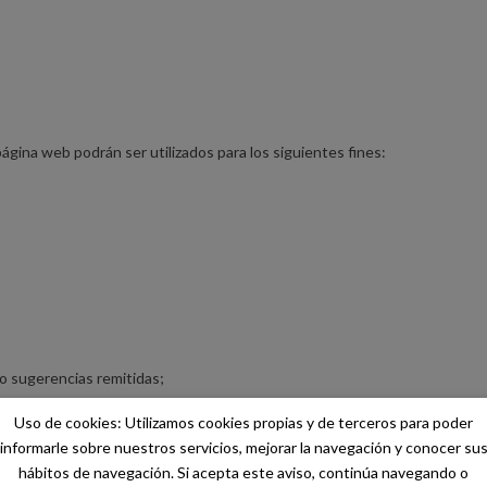
ágina web podrán ser utilizados para los siguientes fines:
 o sugerencias remitidas;
dios electrónicos o dispositivos móviles de cualquier información que p
Uso de cookies: Utilizamos cookies propias y de terceros para poder
rvicios que presta el responsable del tratamiento.
informarle sobre nuestros servicios, mejorar la navegación y conocer su
mportamientos de sus Usuarios en la misma.
hábitos de navegación. Si acepta este aviso, continúa navegando o
en los cursos de formación