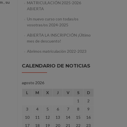
m , su
MATRICULACIÓN 2025-2026
ABIERTA
Un nuevo curso con todas/os
vosotras/os 2024-2025
ABIERTA LA INSCRIPCIÓN ¡Último
mes de descuento!
Abrimos matriculación 2022-2023
CALENDARIO DE NOTICIAS
agosto 2026
L
M
X
J
V
S
D
1
2
3
4
5
6
7
8
9
10
11
12
13
14
15
16
17
18
19
20
21
22
23