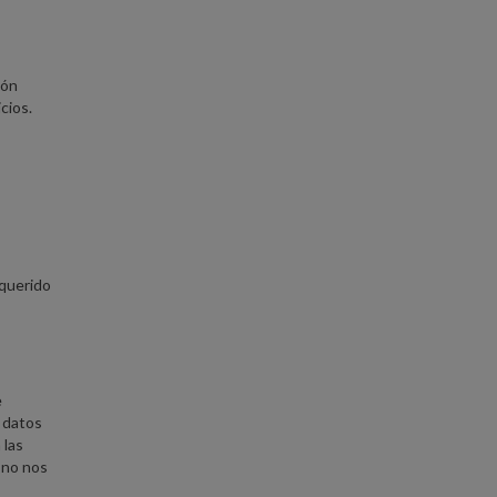
ión
cios.
equerido
e
s datos
 las
 no nos