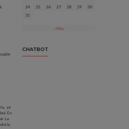
l.
24
25
26
27
28
29
30
31
« May
CHATBOT
sable
rta, ya
dad. En
ar. La
drá la