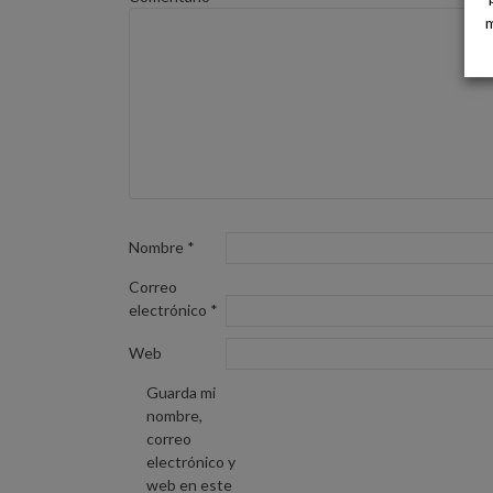
m
Nombre
*
Correo
electrónico
*
Web
Guarda mi
nombre,
correo
electrónico y
web en este