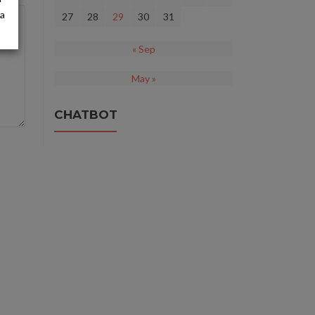
ra
27
28
29
30
31
« Sep
May »
CHATBOT