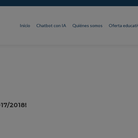
Saltar al contenido
Inicio
Chatbot con IA
Quiénes somos
Oferta educati
017/2018!