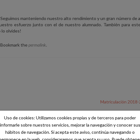
. Seguimos manteniendo nuestro alto rendimiento y un gran número de 
 nuestro esfuerzo junto con el de nuestro alumnado. También para est
lo olvides!
. Bookmark the
permalink
.
Matriculación 2018
Uso de cookies: Utilizamos cookies propias y de terceros para poder
informarle sobre nuestros servicios, mejorar la navegación y conocer su
Los campos obligatorios están marcados con
*
hábitos de navegación. Si acepta este aviso, continúa navegando o
permanece en la web, consideraremos que acepta su uso. Puede obtene