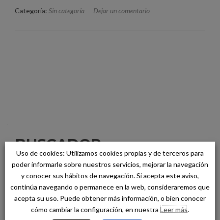
Categoría:
Sin categoría
Dejar un comentario
Navegacion de entradas
BUSCADOR
Uso de cookies: Utilizamos cookies propias y de terceros para
poder informarle sobre nuestros servicios, mejorar la navegación
Buscar:
y conocer sus hábitos de navegación. Si acepta este aviso,
continúa navegando o permanece en la web, consideraremos que
acepta su uso. Puede obtener más información, o bien conocer
ÚLTIMAS NOTICIAS
cómo cambiar la configuración, en nuestra
Leer más
.