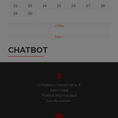
22
23
24
25
26
27
28
29
30
« May
Mar »
CHATBOT
C/Federico García Lorca, 6
Aviso Legal
Política de privacidad
Ley de cookies