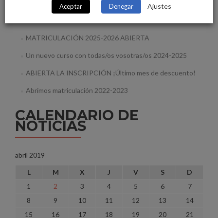
Ajustes
Aceptar
Denegar
Matrícula abierta · Curso 2026–2027
MATRICULACIÓN 2025-2026 ABIERTA
Un nuevo curso con todas/os vosotras/os 2024-2025
ABIERTA LA INSCRIPCIÓN ¡Último mes de descuento!
Abrimos matriculación 2022-2023
CALENDARIO DE
NOTICIAS
abril 2019
L
M
X
J
V
S
D
1
2
3
4
5
6
7
8
9
10
11
12
13
14
15
16
17
18
19
20
21